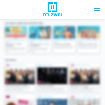
Unsere Top-Formate
TV-Programm
Sendungen A-Z
Musik & Events
Spiele