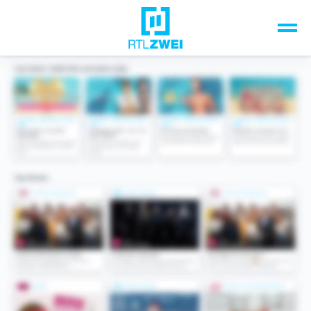
Unsere Top-Formate
TV-Programm
Sendungen A-Z
Musik & Events
Spiele