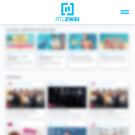
Unsere Top-Formate
TV-Programm
Sendungen A-Z
Musik & Events
Spiele