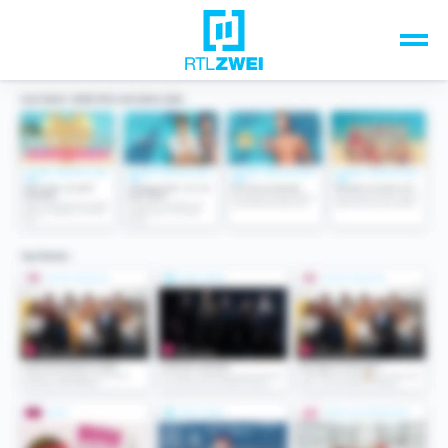
Unsere Top-Formate
TV-Programm
Sendungen A-Z
Musik & Events
Spiele