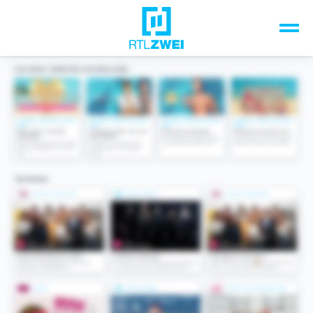
Unsere Top-Formate
TV-Programm
Sendungen A-Z
Musik & Events
Spiele