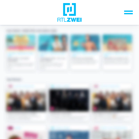
Unsere Top-Formate
TV-Programm
Sendungen A-Z
Musik & Events
Spiele