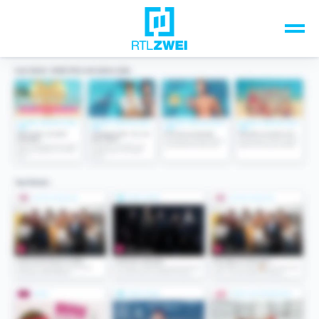
Unsere Top-Formate
TV-Programm
Sendungen A-Z
Musik & Events
Spiele