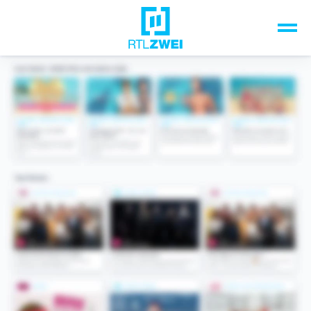
Unsere Top-Formate
TV-Programm
Sendungen A-Z
Musik & Events
Spiele