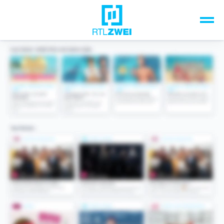
Unsere Top-Formate
TV-Programm
Sendungen A-Z
Musik & Events
Spiele