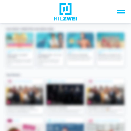
Unsere Top-Formate
TV-Programm
Sendungen A-Z
Musik & Events
Spiele