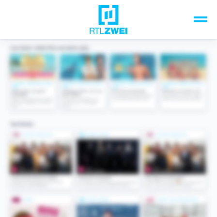
Unsere Top-Formate
TV-Programm
Sendungen A-Z
Musik & Events
Spiele