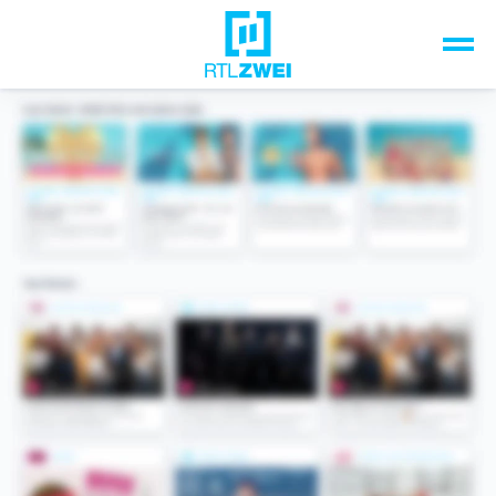
Unsere Top-Formate
TV-Programm
Sendungen A-Z
Musik & Events
Spiele