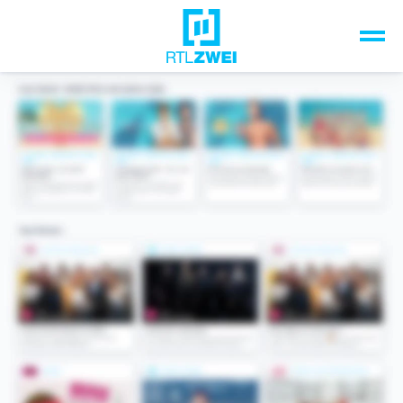
Unsere Top-Formate
TV-Programm
Sendungen A-Z
Musik & Events
Spiele