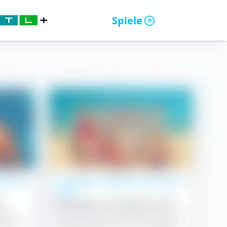
Spiele