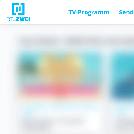
TV-Programm
Send