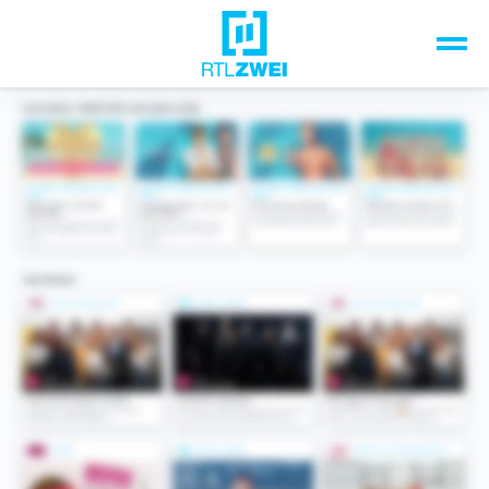
Unsere Top-Formate
TV-Programm
Sendungen A-Z
Musik & Events
Spiele