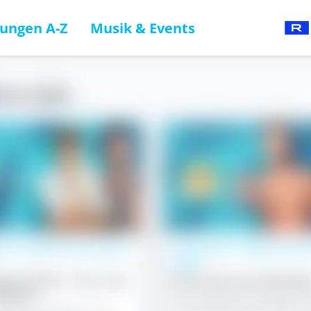
ungen A-Z
Musik & Events