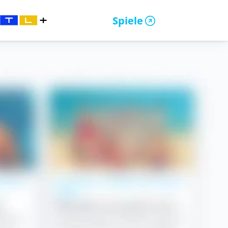
Spiele