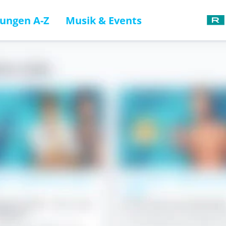
ungen A-Z
Musik & Events