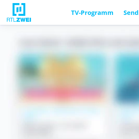
TV-Programm
Send