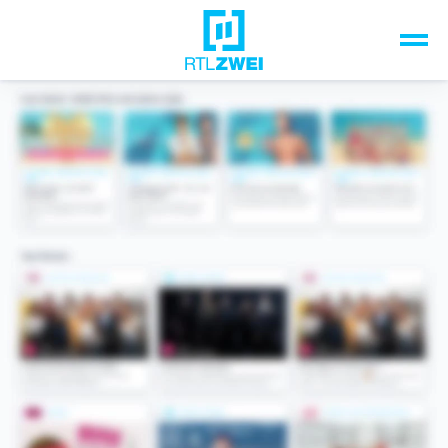
Unsere Top-Formate
TV-Programm
Sendungen A-Z
Musik & Events
Spiele