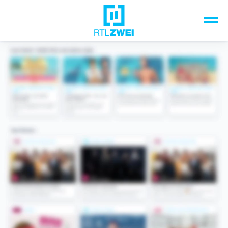
Unsere Top-Formate
TV-Programm
Sendungen A-Z
Musik & Events
Spiele