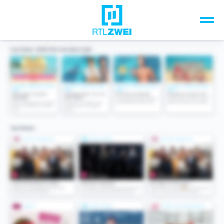
Unsere Top-Formate
TV-Programm
Sendungen A-Z
Musik & Events
Spiele