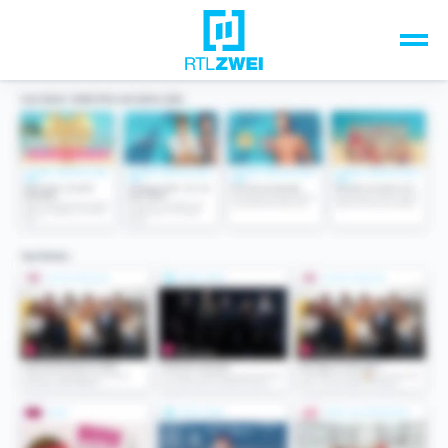
Unsere Top-Formate
TV-Programm
Sendungen A-Z
Musik & Events
Spiele