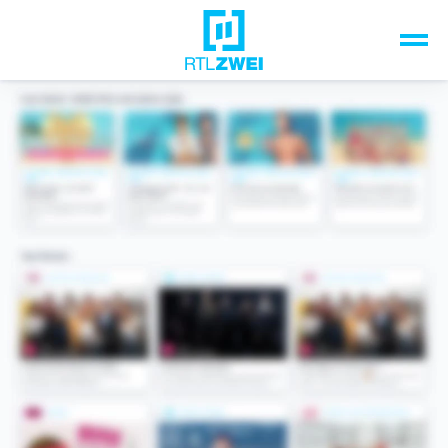
Unsere Top-Formate
TV-Programm
Sendungen A-Z
Musik & Events
Spiele