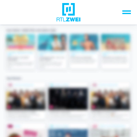
Unsere Top-Formate
TV-Programm
Sendungen A-Z
Musik & Events
Spiele