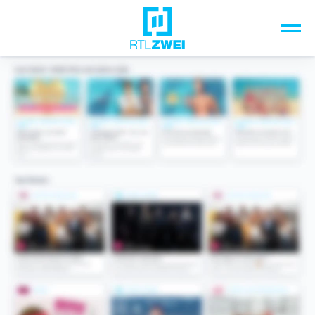
Unsere Top-Formate
TV-Programm
Sendungen A-Z
Musik & Events
Spiele