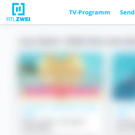
TV-Programm
Send