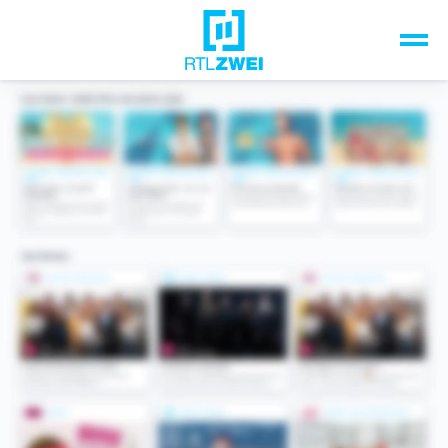
Unsere Top-Formate
TV-Programm
Sendungen A-Z
Musik & Events
Spiele