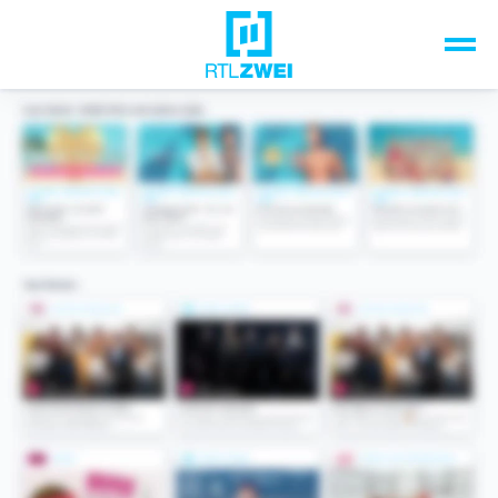
Unsere Top-Formate
TV-Programm
Sendungen A-Z
Musik & Events
Spiele