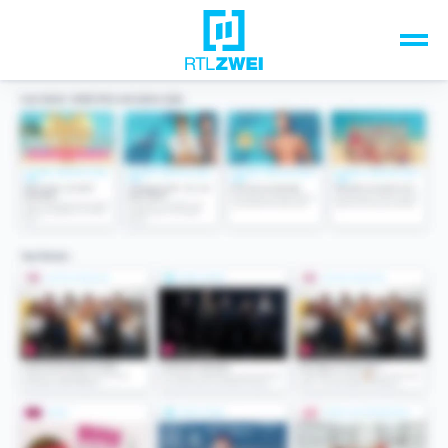
Unsere Top-Formate
TV-Programm
Sendungen A-Z
Musik & Events
Spiele