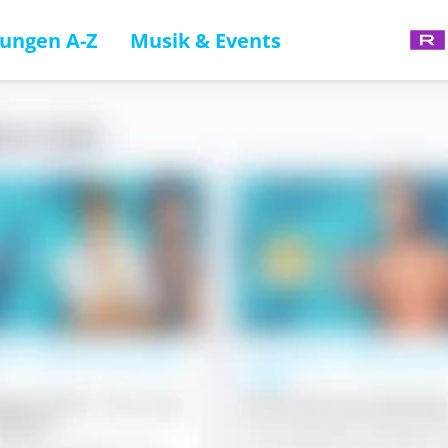
ungen A-Z
Musik & Events