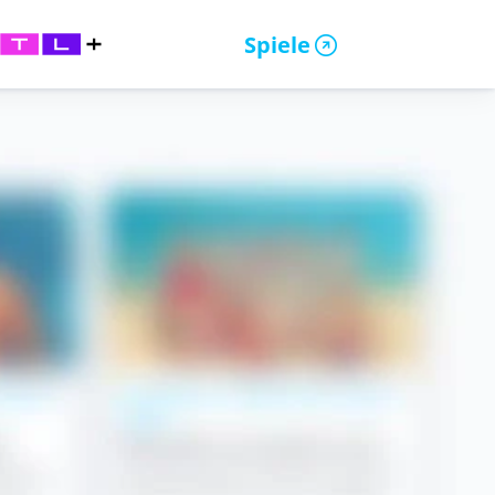
Spiele