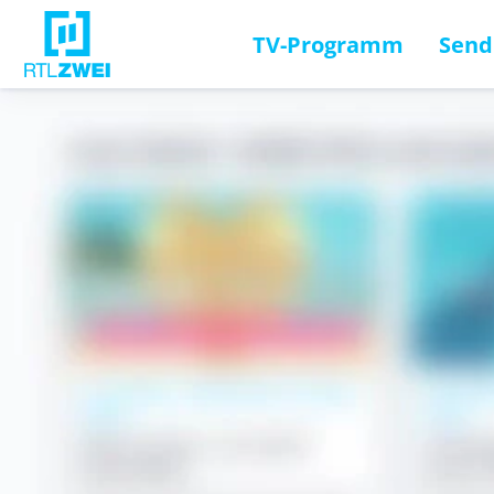
TV-Programm
Send