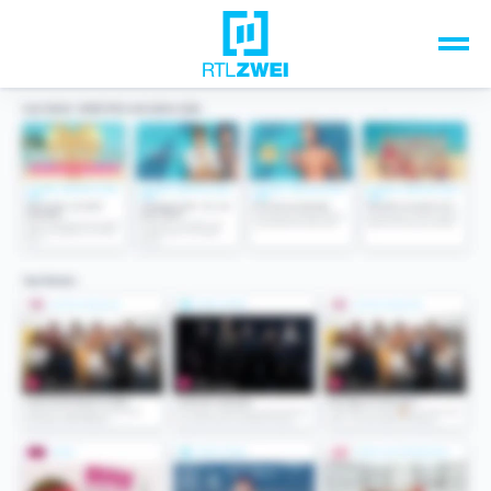
Unsere Top-Formate
TV-Programm
Sendungen A-Z
Musik & Events
Spiele