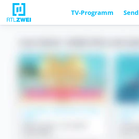
TV-Programm
Send