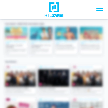
Unsere Top-Formate
TV-Programm
Sendungen A-Z
Musik & Events
Spiele