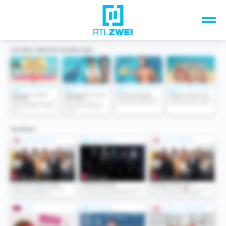
Unsere Top-Formate
TV-Programm
Sendungen A-Z
Musik & Events
Spiele