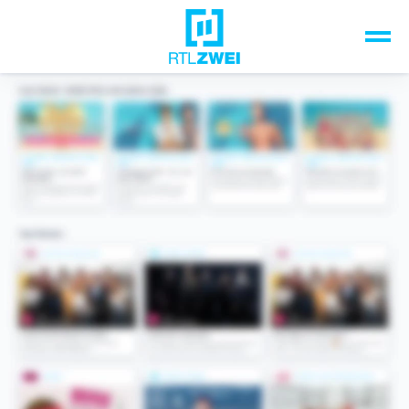
Unsere Top-Formate
TV-Programm
Sendungen A-Z
Musik & Events
Spiele