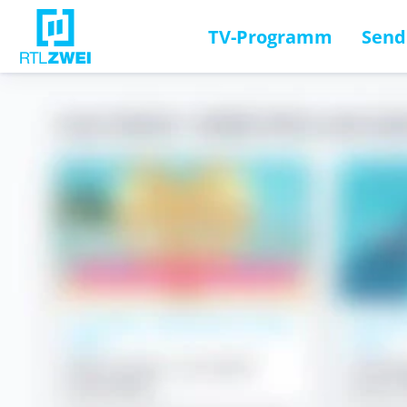
TV-Programm
Send