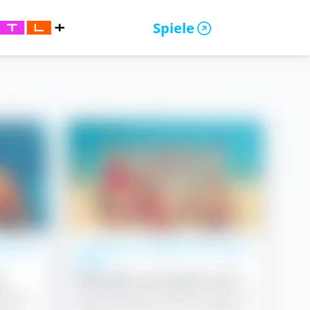
Spiele