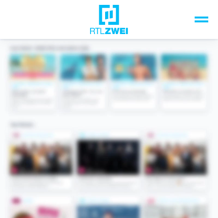
Unsere Top-Formate
TV-Programm
Sendungen A-Z
Musik & Events
Spiele