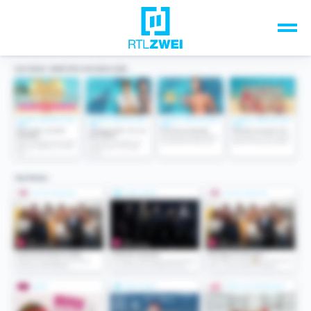
Unsere Top-Formate
TV-Programm
Sendungen A-Z
Musik & Events
Spiele