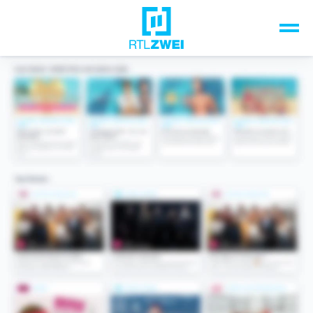
Unsere Top-Formate
TV-Programm
Sendungen A-Z
Musik & Events
Spiele