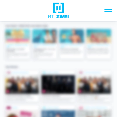
Unsere Top-Formate
TV-Programm
Sendungen A-Z
Musik & Events
Spiele