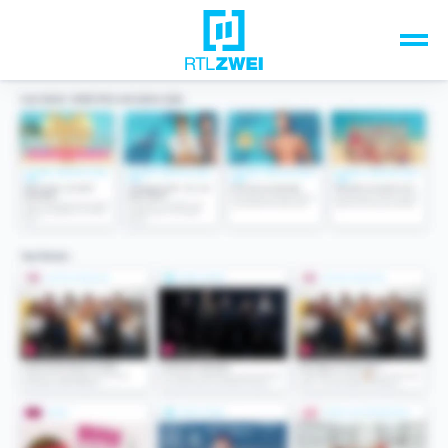
Unsere Top-Formate
TV-Programm
Sendungen A-Z
Musik & Events
Spiele