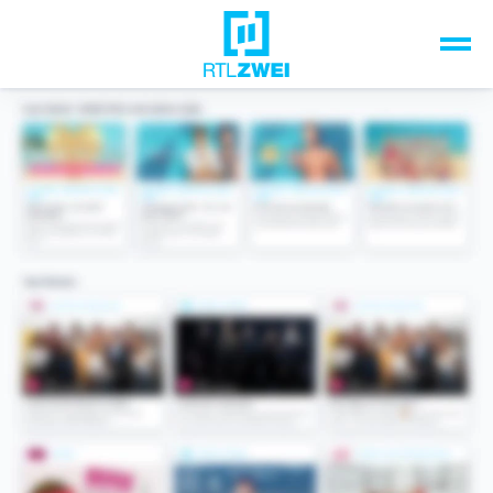
Unsere Top-Formate
TV-Programm
Sendungen A-Z
Musik & Events
Spiele