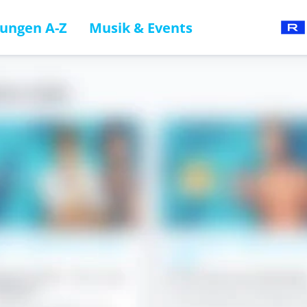
ungen A-Z
Musik & Events