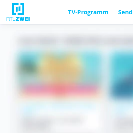
TV-Programm
Send