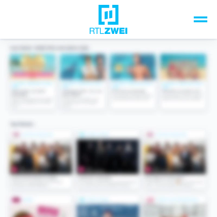
Unsere Top-Formate
TV-Programm
Sendungen A-Z
Musik & Events
Spiele