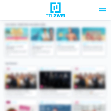
Unsere Top-Formate
TV-Programm
Sendungen A-Z
Musik & Events
Spiele