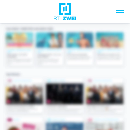
Unsere Top-Formate
TV-Programm
Sendungen A-Z
Musik & Events
Spiele