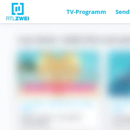
TV-Programm
Send