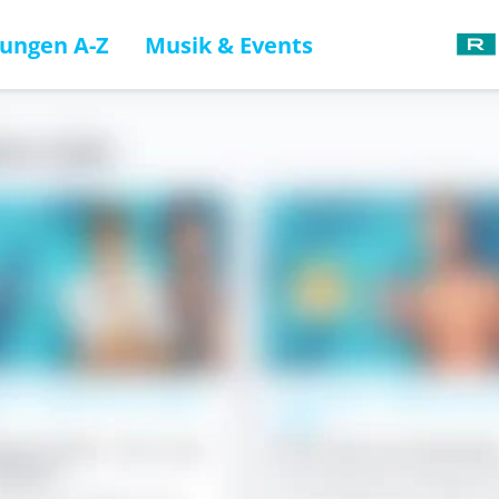
ungen A-Z
Musik & Events