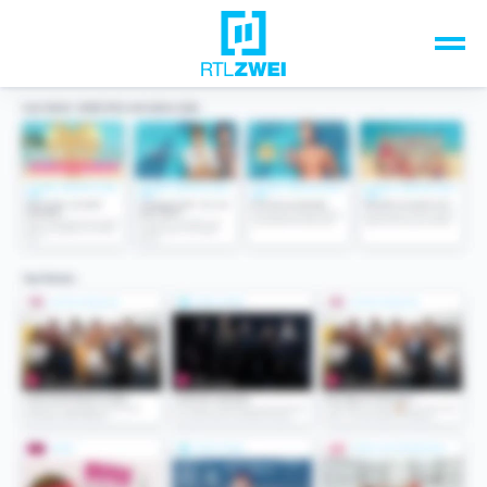
Unsere Top-Formate
TV-Programm
Sendungen A-Z
Musik & Events
Spiele